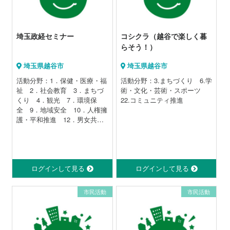
埼玉政経セミナー
コシクラ（越谷で楽しく暮
らそう！）
埼玉県越谷市
埼玉県越谷市
活動分野：1．保健・医療・福
活動分野：3.まちづくり 6.学
祉 2．社会教育 3．まちづ
術・文化・芸術・スポーツ
くり 4．観光 7．環境保
22.コミュニティ推進
全 9．地域安全 10．人権擁
護・平和推進 12．男女共同
参画 13．子どもの健全育
成 14．情報化社会 15．科
学技術 16．経済活動 21．
自治会 22．コミュニティの
推進
ログインして見る
ログインして見る
市民活動
市民活動