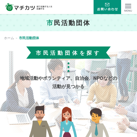
マチカツ 街で活動する人
市
民活動団体
Menu
を応援する
ホーム
»
市民活動団体
市民活動団体を探す
地域活動やボランティア、自治会、NPOなどの
活動が見つかる