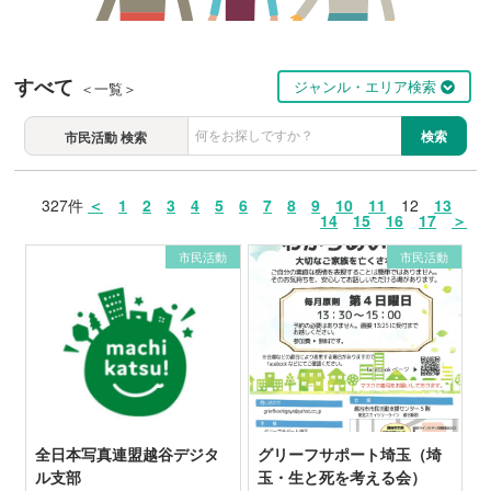
すべて
ジャンル・エリア検索
＜一覧＞
市民活動 検索
検索
327件
＜
1
2
3
4
5
6
7
8
9
10
11
12
13
14
15
16
17
＞
市民活動
市民活動
全日本写真連盟越谷デジタ
グリーフサポート埼玉（埼
ル支部
玉・生と死を考える会）