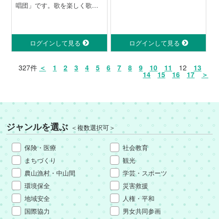
唱団」です。歌を楽しく歌
い、会員同士の交流を図り、
明るく元気なシニアを目指し
ています。市民文化祭や吹
上・北新宿生涯学習センター
ログインして見る
ログインして見る
まつりの「芸能発表会」にも
参加しています。
327件
＜
1
2
3
4
5
6
7
8
9
10
11
12
13
14
15
16
17
＞
ジャンルを選ぶ
＜複数選択可＞
保険・医療
社会教育
まちづくり
観光
農山漁村・中山間
学芸・スポーツ
環境保全
災害救援
地域安全
人権・平和
国際協力
男女共同参画