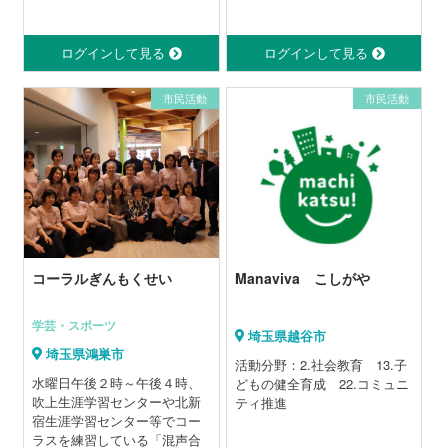
ログインして見る
ログインして見る
市民活動
市民活動
コーラルぎんもくせい
Manaviva こしがや
学芸・スポーツ
埼玉県越谷市
埼玉県鴻巣市
活動分野：2.社会教育 13.子
水曜日午後２時～午後４時、
どもの健全育成 22.コミュニ
吹上生涯学習センターや北新
ティ推進
宿生涯学習センター等でコー
ラスを練習している「混声合