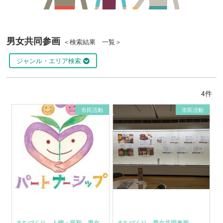
男女共同参画
＜検索結果 一覧＞
ジャンル・エリア検索
4件
市民活動
市民活動
まちづくり
、
人権・平和
、
男女
まちづくり
、
男女共同参画