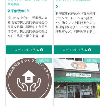
共同参画
千葉県流山市
料理家事代行の作り置き料理
流山市を中心に、千葉県の東
デモンストレーション講習
葛地域で男女共同参画社会の
や、働くママを助けるために
実現を目指し活動する市民団
料理を習いたい、パパ向け料
体です。男女共同参画の視点
理教室など、料理教室を開く
から、防災・両立支援・教育
形で時短の調理技術の普及
分野など、地域課題に真摯に
向き合い、行政や地域住民と
連携しながら、講座・イベン
ログインして見る
ログインして見る
ト・支援活動を通じて、多様
な声をかたちにしています。
市民活動
市民活動
設立以来、一つひとつの取り
組みを丁寧に積み重ね、地域
の信頼に応えてきました。 こ
れからも、誰もが安心して暮
らせるまちづくりのために、
確かな歩みを続けていきま
す。