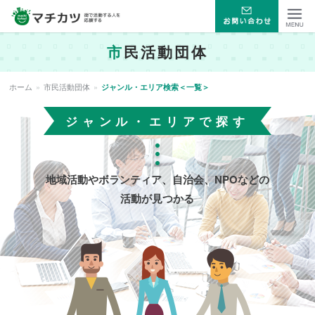
マチカツ 街で活動する人
市
民活動団体
Menu
を応援する
ホーム
»
市民活動団体
»
ジャンル・エリア検索＜一覧＞
ジャンル・エリアで探す
地域活動やボランティア、自治会、NPOなどの
活動が見つかる