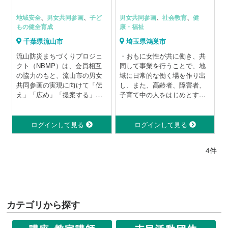
地域安全
、
男女共同参画
、
子ど
男女共同参画
、
社会教育
、
健
もの健全育成
康・福祉
千葉県流山市
埼玉県鴻巣市
流山防災まちづくりプロジェ
・おもに女性が共に働き、共
クト（NBMP）は、会員相互
同して事業を行うことで、地
の協力のもと、流山市の男女
域に日常的な働く場を作り出
共同参画の実現に向けて「伝
し、また、高齢者、障害者、
え」「広め」「提案する」活
子育て中の人をはじめとする
動を展開。特に防災・減災に
地域住民に対し、飲食、学
力を注ぎ、誰ひとり取り残さ
習、発表、交流の場及び情報
ない安心・安全なまちづくり
を提供し、誰もが居場所と出
ログインして見る
ログインして見る
と、地域のネットワーク形成
番と絆を持てる地域社会づく
をめざしています。
りに貢献することを目的に活
4件
動しています。
・コミュニティカフェ「幸茶
店」の運営、子育て支援、福
祉有償運送、生活サポート、
学習支援、サロン活動、こう
さてん新聞の発行
カテゴリから探す