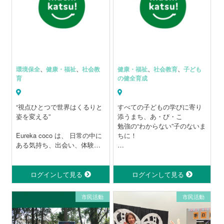
ニー基金」プロジェクトを立
ち上げました。
このアニー基金は、皆様の会
費と各種事業(バザー、講演会
等)の収益、団体及び助成団体
からの支援金で成り立ってい
ます。
環境保全
、
健康・福祉
、
社会教
健康・福祉
、
社会教育
、
子ども
育
の健全育成
“視点ひとつで世界はくるりと
すべての子どもの学びに寄り
姿を変える”
添うまち、あ・び・こ
勉強の“わからない”子のないま
Eureka coco は、 日常の中に
ちに！
ある気持ち、出会い、体験か
ら、
我孫子市内にて活動する子ど
自分と世界のつながりを発見
もの学習支援団体が連携・協
する小さな冒険の場をつくっ
力し合って、
ログインして見る
ログインして見る
ています。
まち全体で学習を中心とした
「世界をくるりと変える」視
子どもの居場所をつくるこ
市民活動
市民活動
点を見つけた瞬間のときめき
と。
をお届けします。