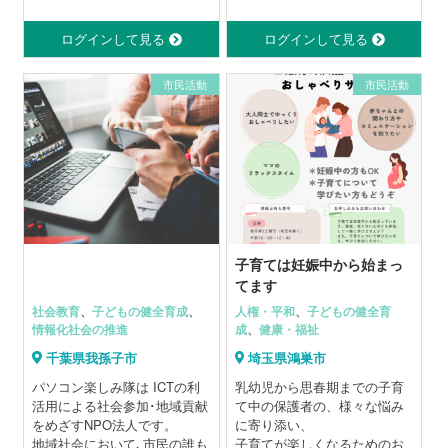
力を注ぎ、誰ひとり取り残さ
祭、ひなまつり、センターま
ない安心・安全なまちづくり
つり等に参加
ログインして見る
ログインして見る
と、地域のネットワーク形成
をめざしています。
市民活動
市民活動
子育ては妊娠中から始まっ
てます
社会教育
、
子どもの健全育成
、
人権・平和
、
子どもの健全育
情報化社会の推進
成
、
健康・福祉
千葉県我孫子市
埼玉県鴻巣市
パソコン楽しみ隊は ICTの利
乳幼児から思春期までの子育
活用による社会参加･地域貢献
て中の保護者の、様々な悩み
をめざすNPO法人です。
に寄り添い、
地域社会において､市民の誰も
子育てが楽しくなるためのお