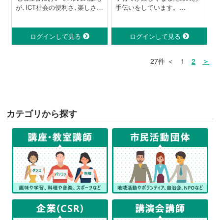
が､ICT社会の便利さ､楽しさな
手伝いをしています。
どを自由に享受し､毎日の生活
共に学び合い、話を聞いても
を楽しく､活気あるものにする
らうだけでもホッとできる居
ことを願って､活動していま
場所をご用意しています。
ログインして見る
ログインして見る
す。
■パソコン楽しみ隊のモットー
27件 ＜ 1
2
＞
｢目指している､ふつうな､特別
な明日｣
カテゴリから探す