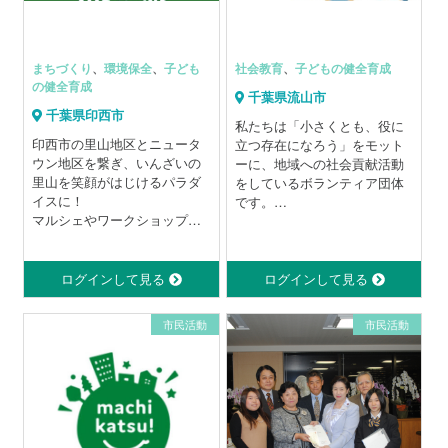
飾ります
クリスマス会は ミニコンサ
ートや人形劇も行っていま
す。
まちづくり
、
環境保全
、
子ども
社会教育
、
子どもの健全育成
の健全育成
千葉県流山市
千葉県印西市
私たちは「小さくとも、役に
印西市の里山地区とニュータ
立つ存在になろう」をモット
ウン地区を繋ぎ、いんざいの
ーに、地域への社会貢献活動
里山を笑顔がはじけるパラダ
をしているボランティア団体
イスに！
です。
マルシェやワークショップを
学校、図書館、地域などで子
通して地域や年代国籍も超え
どもたちに絵本を読んだり、
てひととひとが繋がっていく
より良い図書館を目指しての
ことを目指しています。
活動を行っています。また公
ログインして見る
ログインして見る
共施設で花のお世話をしてい
ます。できる人が、できるこ
市民活動
市民活動
とを、できる時に、無理なく
活動するのを原則にしていま
す。
現在20代〜80代の会員がそれ
ぞれのグループに所属して楽
しみながら活動をしていま