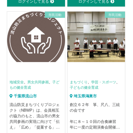
育成 17.職業能力・雇用機
ログインして見る
ログインして見る
会 19.その他ＮＰＯ支援
20.都道府県等の条例で定める
市民活動
市民活動
活動 22.コミュニティの推進
地域安全
、
男女共同参画
、
子ど
まちづくり
、
学芸・スポーツ
、
もの健全育成
子どもの健全育成
千葉県流山市
埼玉県鴻巣市
流山防災まちづくりプロジェ
創立６２年 箏、尺八、三絃
クト（NBMP）は、会員相互
の会です
の協力のもと、流山市の男女
共同参画の実現に向けて「伝
年に８～１０回の合奏練習
え」「広め」「提案する」活
年に一度の定期演奏会開催
動を展開。特に防災・減災に
鴻巣市文化団体連合会の文化