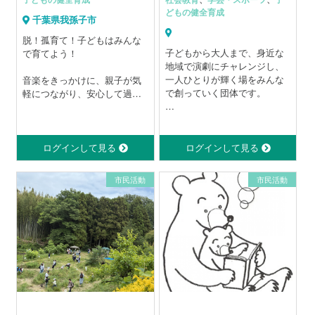
どもの健全育成
千葉県我孫子市
脱！孤育て！子どもはみんな
子どもから大人まで、身近な
で育てよう！
地域で演劇にチャレンジし、
一人ひとりが輝く場をみんな
音楽をきっかけに、親子が気
で創っていく団体です。
軽につながり、安心して過ご
せる地域の居場所づくりを行
・「行政認定型クラブ」とし
っています。子育て中の保護
て、休日部活動の地域展開に
者が一人で抱え込まず、子ど
も対応している市内唯一の演
ももそれぞれのペースで参加
ログインして見る
ログインして見る
劇クラブ。
できる、ゆるやかなつながり
・初心者も経験者もOK。
を大切にしています。
市民活動
市民活動
・学校の部活動とかけ持ちの
方も、我孫子市外に在住の方
もどうぞ。
・10歳くらいから大人まで入
会できます。