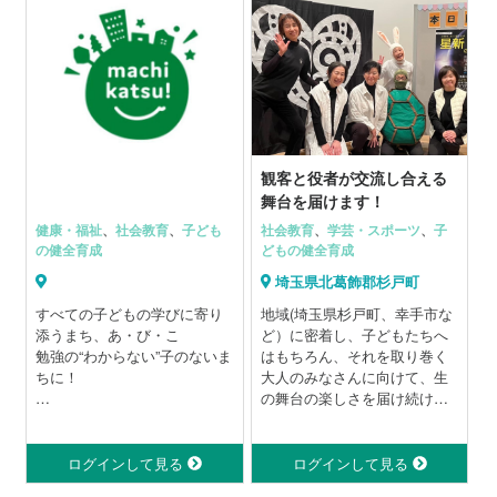
らよいかわからない
をお届けします。
◆ 外資系企業に就職・転職し
たい
などなど、あなたの苦手な分
野を改善できます。人前でも
リラックスして話せるように
なれます。
トーストマスターズはリーダ
観客と役者が交流し合える
ーシップとコミュニケーショ
舞台を届けます！
ンを学ぶ国際団体で、100年の
健康・福祉
、
社会教育
、
子ども
社会教育
、
学芸・スポーツ
、
子
実績に基づいた多彩な教育プ
の健全育成
どもの健全育成
ログラムを有しています。ク
ラブ例会やクラブ運営の様々
埼玉県北葛飾郡杉戸町
な役割を通じ多面的にあなた
すべての子どもの学びに寄り
地域(埼玉県杉戸町、幸手市な
のリーダーシップスキルを高
添うまち、あ・び・こ
ど）に密着し、子どもたちへ
めます。
勉強の“わからない”子のないま
はもちろん、それを取り巻く
ちに！
大人のみなさんに向けて、生
英会話サークルではありませ
の舞台の楽しさを届け続け、
んが、年間24回の英語例会で
我孫子市内にて活動する子ど
27年目を迎えました。これか
英語漬けになるので例会と正
もの学習支援団体が連携・協
らも観客と役者が交流し合え
面から向き合いことで英会話
力し合って、
るホットな舞台創りを目指し
ログインして見る
ログインして見る
スクールの何倍もの学習効果
まち全体で学習を中心とした
ていきます。
も期待できます。