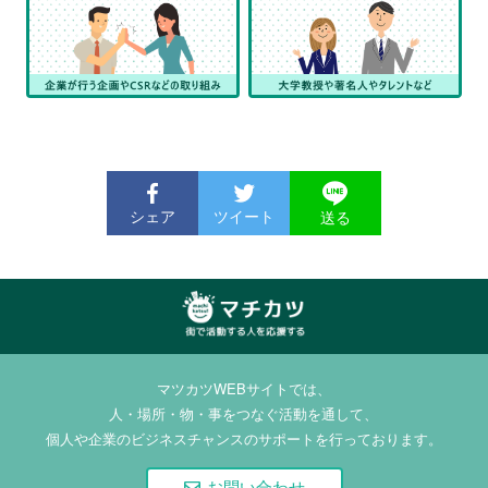
回参加の会員もいます。
◆ いきなり難しい例会の役割
はできないのですが？
簡単な役割から順番にご担当
いただきます。入会してから1
年ほど経過すると徐々に担当
できる役割の種類が増えてゆ
きます。
◆ 学習はどのように進めてゆ
きますか?
Toastmasters International の
シェア
ツイート
送る
learning management system
(LMS)を用います。「プロジェ
クト」別に目的や課題が設定
されていて、それに即したス
ピーチを披露するのが基本的
な進め方です。資料はPDFで
マチカツ | 街で活動
も提供されるので印刷した
する人を応援する
り、スマホで読んだりする会
マツカツWEBサイトでは、
員もいます。
人・場所・物・事をつなぐ活動を通して、
◆ スピーチはどんな内容でも
個人や企業のビジネスチャンスのサポートを行っております。
いいですか?
「プロジェクト」別に目標が
決められています。目標に沿
お問い合わせ