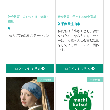
社会教育
、
まちづくり
、
健康・
社会教育
、
子どもの健全育成
福祉
千葉県流山市
私たちは「小さくとも、役に
あびこ市民活動ステーション
立つ存在になろう」をモット
ーに、地域への社会貢献活動
をしているボランティア団体
です。
学校、図書館、地域などで子
どもたちに絵本を読んだり、
より良い図書館を目指しての
活動を行っています。また公
ログインして見る
ログインして見る
共施設で花のお世話をしてい
ます。できる人が、できるこ
市民活動
市民活動
とを、できる時に、無理なく
活動するのを原則にしていま
す。
現在20代〜80代の会員がそれ
ぞれのグループに所属して楽
しみながら活動をしていま