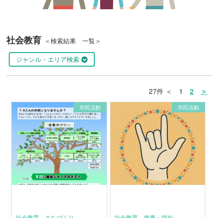
社会教育
＜検索結果 一覧＞
ジャンル・エリア検索
27件 ＜ 1
2
＞
市民活動
市民活動
社会教育
、
まちづくり
社会教育
、
健康・福祉