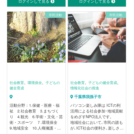
予約無しでOK もちろん相
「心と体」に意識を向ける時
ログインして見る
ログインして見る
ます
談もOK
間はありますか？
※変更になる場合もございま
市民活動
市民活動
す。ウェブサイトの最新情報
毎月第４木曜日はけやきプラ
このワークショップは、日々
をご確認ください。
ザ１１階 うなきちさん家へ
の忙しさや、役割（社会的立
ウェブサイト
場・母親・妻・嫁などな
https://inzai.toastmastersclubs.org/
ど・・・）から解放され、肩
活動の様子
書きのない「自分」に戻り、
https://www.facebook.com/inztmc
月に一度、頑張っている自分
Q&A
を意識的に褒めたり、労わっ
◆ 印西市に住んでませんが入
たり…
会できますか？
自分を大切にする時間を過ご
千葉ニュータウン中央駅近く
していただきたいと思ってい
の会場で御参加いただける方
ます。
社会教育
、
環境保全
、
子どもの
社会教育
、
子どもの健全育成
、
であれば入会できます。
健全育成
情報化社会の推進
◆ 入会条件はありますか？
最近起きた「小さな幸せ」を
18歳以上の方が入会できま
千葉県我孫子市
シェアしたり、
す。
月替わりのテーマに沿ったプ
活動分野：1.保健・医療・福
パソコン楽しみ隊は ICTの利
◆ 例会に参加するとどのよう
チワークで、感じている事や
祉 2.社会教育 3.まちづく
活用による社会参加･地域貢献
な役割がありますか？
考えている事をノートに書き
り 4.観光 6.学術・文化・芸
をめざすNPO法人です。
司会、計時係、投票集計係、
出してみたり。
術・スポーツ ７.環境保全
地域社会において､市民の誰も
文法係、準備スピーチする
呼吸法で、心身をリラックス
9.地域安全 10.人権擁護・平
が､ICT社会の便利さ､楽しさな
人、論評者、ジョークを披露
させたり。
和推進 11.国際協力 12.男
どを自由に享受し､毎日の生活