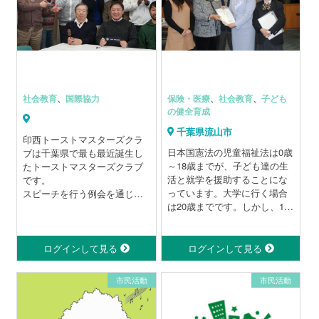
のにせず、
毎日の暮らしや人とのつなが
りの中で、
身近に感じることを大切にし
ています。
社会教育
、
国際協力
保険・医療
、
社会教育
、
子ども
の健全育成
千葉県流山市
印西トーストマスターズクラ
日本国憲法の児童福祉法は0歳
ブは千葉県で最も最近誕生し
～18歳までが、子ども達の生
たトーストマスターズクラブ
活と就学を援助することにな
です。
っています。大学に行く場合
スピーチを行う例会を通じた
は20歳までです。しかし、18
クラブメンバーの成長を実現
歳を過ぎてしまうと原則的に
しています。あなたのこのよ
すべての援助措置は打ち切ら
うな↓↓↓能力発揮に役立ちま
れます。せめて、「全ての子
す。
ログインして見る
ログインして見る
ども達の20歳までの措置の延
◆ 身振り手振りを用いた効果
長を」と多くの関係者や団体
的なプレゼンテーション実現
市民活動
市民活動
が願っています。そこで困難
◆ たくさんの聴衆の前で自信
な状況に陥った子どもをみか
をもったスピーチを披露
ねた私達が『子ども達の人生
◆ 聞き手が思わず笑ってしま