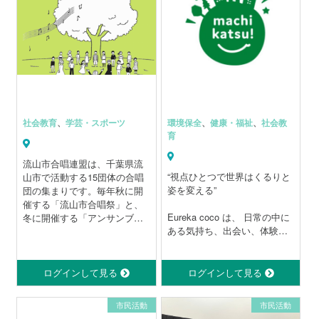
の可能性を少しでも広げた
うユーモアの提供
い』という思いを込めて「ア
◆ 人前に立つと緊張してしま
ニー基金」プロジェクトを立
う話すのが苦手な自分を変え
ち上げました。
る
このアニー基金は、皆様の会
◆ 聞き手を聴き手に変える引
費と各種事業(バザー、講演会
き込まれるプレゼンテーショ
等)の収益、団体及び助成団体
ン実現
からの支援金で成り立ってい
◆ 質疑応答を的確に実現でき
ます。
る
社会教育
、
学芸・スポーツ
環境保全
、
健康・福祉
、
社会教
◆ あがり症を克服したい
育
◆ とにかく英語が喋れるよう
になりたい
流山市合唱連盟は、千葉県流
◆ 日本語でも喋っている内容
“視点ひとつで世界はくるりと
山市で活動する15団体の合唱
が支離滅裂になるのを改善し
姿を変える”
団の集まりです。毎年秋に開
たい
催する「流山市合唱祭」と、
◆ 部下やチームメンバーに効
Eureka coco は、 日常の中に
冬に開催する「アンサンブル
果的なフィードバックをした
ある気持ち、出会い、体験か
交歓会」の２つの行事を中心
い
ら、
に活動し、流山市の合唱を盛
◆ 突然何かしゃべれと頼まれ
自分と世界のつながりを発見
り上げていきます。
たとき白けないスピーチをし
する小さな冒険の場をつくっ
また、流山市文化協会の一員
ログインして見る
ログインして見る
たい
ています。
（文化協会コーラス部）とし
◆ メンターやコーチの役割を
「世界をくるりと変える」視
て、流山市全体の芸術文化の
市民活動
市民活動
割り当てられたがどう接した
点を見つけた瞬間のときめき
向上に寄与していきます。