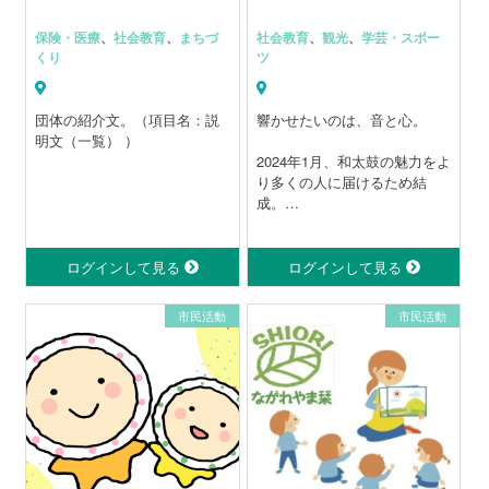
保険・医療
、
社会教育
、
まちづ
社会教育
、
観光
、
学芸・スポー
くり
ツ
団体の紹介文。（項目名：説
響かせたいのは、音と心。
明文（一覧） ）
2024年1月、和太鼓の魅力をよ
り多くの人に届けるため結
成。
地域のイベントでの和太鼓演
奏を中心に活動中。
ログインして見る
ログインして見る
演奏を通して「音で伝わる楽
しさ」と「仲間と作る一体
市民活動
市民活動
感」を
大切にしています。
メンバーそれぞれが学び合い
ながら
より良い演奏を目指して日々
の練習に励んでいます。