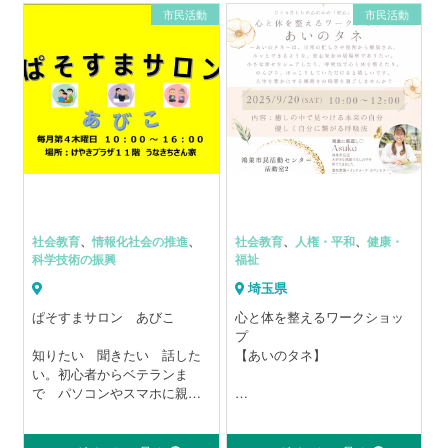
子どもの居場所をつくるこ
市民活動
市民活動
と。
先生はいません。
Toastmasters Internationalの
発行するテキストをもとに会
員相互に学びあいます。クラ
ブの自主運営を通じた組織力
を高めるリーダーシップが学
べます。
◆ 開催日: 毎月第2/第4/第5土
曜日
◆ 開催時刻: 9:30～11:15(※)
◆ 開催場所: 印西市 コスモス
社会教育
、
情報化社会の推進
、
社会教育
、
人権・平和
、
健康・
パレット パレットII 3F
科学技術の振興
福祉
市民活動支援センター 活
埼玉県
動室1&2(※)
千葉ニュータウン中央駅
ぱそすまサロン あびこ
心と体を整えるワークショッ
徒歩8分
プ
◆ 2回まで見学無料
知りたい 聞きたい 話した
【あいのタネ】
◆ 会費についてはホームペー
い。初心者からベテランま
ジをご覧ください
で パソコンやスマホに親し
→https://inzai.toastmastersclubs.org/
む楽しいひとときを。
自分自身の心の声、体の声を
◆ 事前にウェブサイトから見
聴けていますか？
学の申し込みをお願いいたし