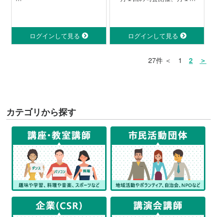
◆ 欠席、遅刻や途中退場は可
★一般投映・・・土曜日
の句報の発行をしています。
しになっていると感じる方
能ですか？
11:00～11:40
仕事や家庭の都合で遅刻した
日曜日
などなど。どなたでも参加し
り途中退場する会員を非難し
14:00～14:40 （投映日はＨ
ログインして見る
ログインして見る
ていただけます。
ません。欠席しても例会の記
Ｐ参照）
録からキャッチアップできま
★自主投映・・・毎月最終投
このワークショップは少しで
27件 ＜ 1
2
＞
すが、生で聴くスピーチはい
映日
も、自分を大切にする時間を
いですよ～。
★月例会・・・・毎月最終投
取ったり、安心できる空間に
◆ パワーポイント等のプレゼ
映後
身を置きたい方にぜひ利用し
ンソフトを使いたいけど使え
★その他・・・・必要に応じ
ていただければ嬉しく思いま
ません。やってゆけますか？
随時
す。
多くの場面ではプレゼンソフ
カテゴリから探す
トを必要としません。特定の
課題でプレゼンソフトの使用
が求められることがあります
が、苦手な方はそれまでにゆ
っくりと学べます。
◆ 今は忙しくて時々欠席した
いのですが？
ドタキャンは困りますが、事
前に出欠を登録し、出席の方
にスピーチや例会の役割をご
担当いただきます。都合で月1