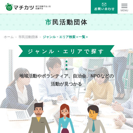
マチカツ 街で活動する人
市
民活動団体
Menu
を応援する
ホーム
»
市民活動団体
»
ジャンル・エリア検索＜一覧＞
ジャンル・エリアで探す
地域活動やボランティア、自治会、NPOなどの
活動が見つかる