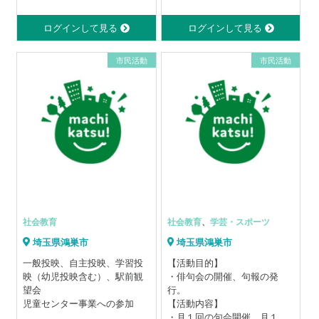
する人、即興スピーチの司
女共同参画 13.子どもの健全
を楽しく､活気あるものにする
会、即興スピーチする人、な
1 秒先の未来の自分がもっと
育成 17.職業能力・雇用機
ことを願って､活動していま
ログインして見る
ログインして見る
どたくさんの役割がありま
心地よく過ごせるように、大
会 19.その他ＮＰＯ支援
す。
す。
切な「今」の心と体を整え、
20.都道府県等の条例で定める
■パソコン楽しみ隊のモットー
◆ スピーチはどのくらいの頻
市民活動
市民活動
豊かな人生になるための「種
活動 22.コミュニティの推進
｢目指している､ふつうな､特別
度でするのですか？
蒔きをする時間」にしていた
な明日｣
間隔の長短はありますが、3カ
だければ嬉しいです。
月に1回程度です。
◆ 英語があまりしゃべれませ
ゆるゆると、のんびりと開催
んがついて行けますか？
します。
自己紹介で、名前・年齢・住
自分と向き合いながら、人と
んでいる場所・仕事・好きな
の繋がりも大切にする優しい
こと等が紹介できれば十分で
コミュニティであるといいな
す。
と思います。
◆ 歩行が困難ですが参加でき
ますか?
あいのタネは、自分を大切に
会場はバリアフリーで、優先
社会教育
社会教育
、
学芸・スポーツ
するコミュニティです‎。
駐車スペースもあります(優先
例えば、子育て中ママ、妊娠
埼玉県鴻巣市
埼玉県鴻巣市
駐車スペースの確保は確約で
中ママ、介護中などで
きません)。
一般投映、自主投映、学習投
【活動目的】
・なかなか自分時間がとれな
◆ 日本語の例会はあります
映（幼児投映含む）、駅前観
・俳句会の開催、句報の発
い方
か？
望会
行。
・自分自身と向き合う時間が
あります。第5土曜日は日本語
児童センター事業への参加
【活動内容】
欲しい方
例会です。
・月１回の句会開催、月１回
・自分のことは、いつも後回