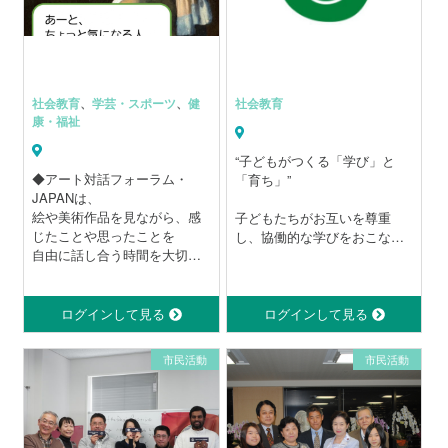
す。
社会教育
、
学芸・スポーツ
、
健
社会教育
康・福祉
“子どもがつくる「学び」と
◆アート対話フォーラム・
「育ち」”
JAPANは、
絵や美術作品を見ながら、感
子どもたちがお互いを尊重
じたことや思ったことを
し、協働的な学びをおこなう
自由に話し合う時間を大切に
育ちの場作り
している団体です。
むずかしい知識や経験は必要
ログインして見る
ログインして見る
ありません。
「これ、好きだな」
市民活動
市民活動
「なんだか気になる」
そんな素直な気持ちから、ど
なたでも参加できます。
私たちは、アートを特別なも